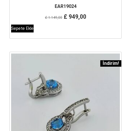
EAR19024
Orijinal
Şu
£
949,00
£
1.149,00
fiyat:
andaki
Sepete Ekle
£ 1.149,00.
fiyat:
£ 949,00.
İndirim!