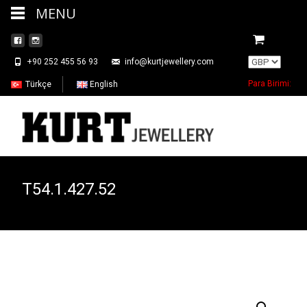
MENU
+90 252 455 56 93
info@kurtjewellery.com
Para Birimi:
Türkçe
English
T54.1.427.52