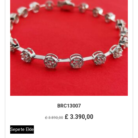
BRC13007
Orijinal
Şu
£
3.390,00
£
3.890,00
fiyat:
andaki
Sepete Ekle