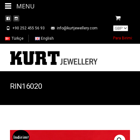
MENU
+90 252 455 56 93
info@kurtjewellery.com
Para Birimi:
Türkçe
English
RIN16020
İndirim!