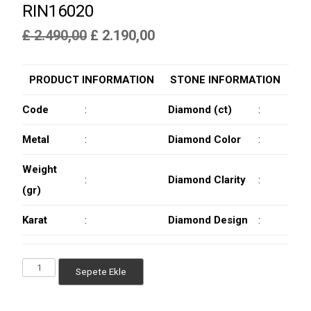
RIN16020
Orijinal
Şu
£
2.490,00
£
2.190,00
fiyat:
andaki
PRODUCT INFORMATION
STONE INFORMATION
£ 2.490,00.
fiyat:
£ 2.190,00.
Code
:
Diamond (ct)
:
Metal
:
Diamond Color
:
Weight
:
Diamond Clarity
:
(gr)
Karat
:
Diamond Design
:
RIN16020
Sepete Ekle
adet