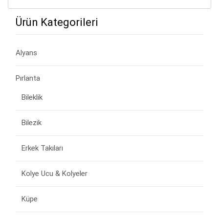
£ 3.890,00.
fiyat:
£ 3.390,00.
Ürün Kategorileri
Alyans
Pırlanta
Bileklik
Bilezik
Erkek Takıları
Kolye Ucu & Kolyeler
Küpe